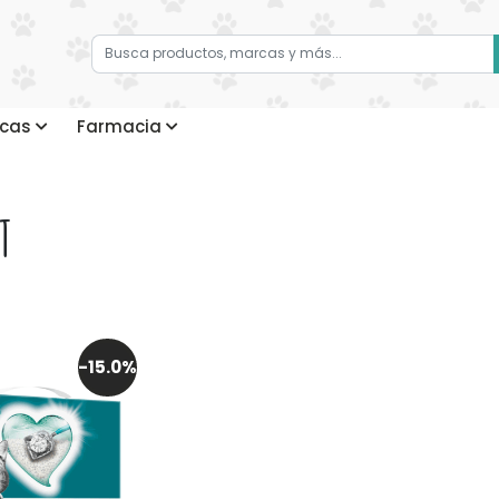
cas
Farmacia
T
-15.0%