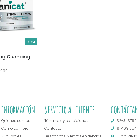
7 kg
ong Clumping
.990
INFORMACIÓN
SERVICIO AL CLIENTE
CONTÁCTA
Quienes somos
Términos y condiciones
32-343790
Como comprar
Contacto
9-4691054
Sucursales
Despachos & retiros en tiendas
Lun a Vie 1