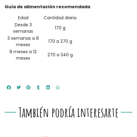
Guía de alimentación recomendada
Edad
Cantidad diaria
Desde 3
170 g
semanas
3 semanas a 8
170 a 270 g
meses
8 meses a 12
270 a 340 g
meses
También podría interesarte