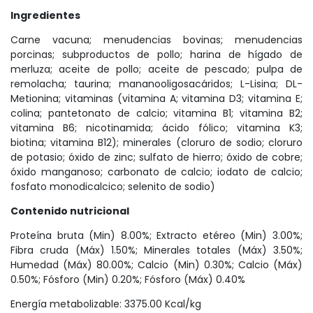
Ingredientes
Carne vacuna; menudencias bovinas; menudencias
porcinas; subproductos de pollo; harina de hígado de
merluza; aceite de pollo; aceite de pescado; pulpa de
remolacha; taurina; mananooligosacáridos; L-Lisina; DL-
Metionina; vitaminas (vitamina A; vitamina D3; vitamina E;
colina; pantetonato de calcio; vitamina B1; vitamina B2;
vitamina B6; nicotinamida; ácido fólico; vitamina K3;
biotina; vitamina B12); minerales (cloruro de sodio; cloruro
de potasio; óxido de zinc; sulfato de hierro; óxido de cobre;
óxido manganoso; carbonato de calcio; iodato de calcio;
fosfato monodicalcico; selenito de sodio)
Contenido nutricional
Proteína bruta (Min) 8.00%; Extracto etéreo (Min) 3.00%;
Fibra cruda (Máx) 1.50%; Minerales totales (Máx) 3.50%;
Humedad (Máx) 80.00%; Calcio (Min) 0.30%; Calcio (Máx)
0.50%; Fósforo (Min) 0.20%; Fósforo (Máx) 0.40%
Energía metabolizable: 3375.00 Kcal/kg