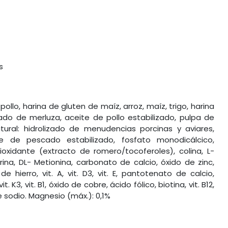
s
llo, harina de gluten de maíz, arroz, maíz, trigo, harina
do de merluza, aceite de pollo estabilizado, pulpa de
tural: hidrolizado de menudencias porcinas y aviares,
te de pescado estabilizado, fosfato monodicálcico,
oxidante (extracto de romero/tocoferoles), colina, L-
urina, DL- Metionina, carbonato de calcio, óxido de zinc,
 hierro, vit. A, vit. D3, vit. E, pantotenato de calcio,
vit. K3, vit. B1, óxido de cobre, ácido fólico, biotina, vit. B12,
e sodio. Magnesio (máx.): 0,1%