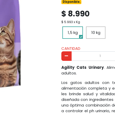
Disponible.
$ 8.990
$ 5.993 x Kg
1,5 kg
10 kg
CANTIDAD
Agility Cats Urinary
. Ali
adultos.
Los gatos adultos con te
alimentación completa y eq
les brinde salud y vitalid
diseñada con ingredientes 
una óptima combinación d
a controlar el ph urinario,