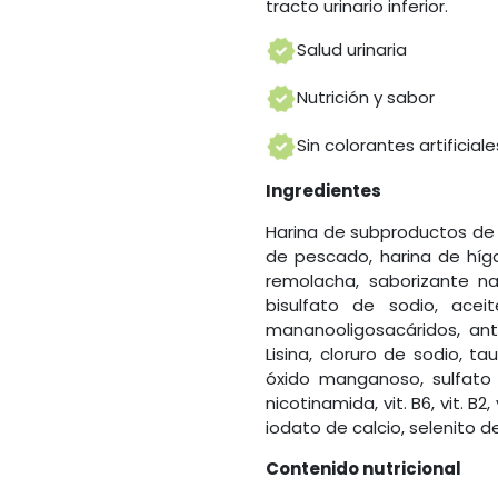
tracto urinario inferior.
Salud urinaria
Nutrición y sabor
Sin colorantes artificiale
Ingredientes
Harina de subproductos de po
de pescado, harina de híga
remolacha, saborizante na
bisulfato de sodio, acei
mananooligosacáridos, anti
Lisina, cloruro de sodio, ta
óxido manganoso, sulfato de
nicotinamida, vit. B6, vit. B2, 
iodato de calcio, selenito d
Contenido nutricional