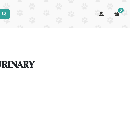
0
URINARY