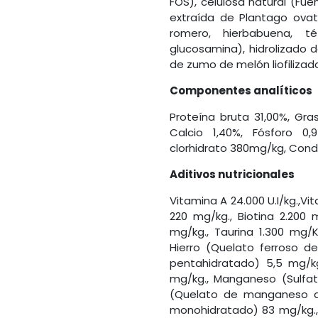
FOS), celulosa natural (Fuen
extraída de Plantago ovata
romero, hierbabuena, t
glucosamina), hidrolizado 
de zumo de melón liofilizad
Componentes analíticos
Proteína bruta 31,00%, Gra
Calcio 1,40%, Fósforo 0
clorhidrato 380mg/kg, Cond
Aditivos nutricionales
Vitamina A 24.000 U.I/kg.,Vi
220 mg/kg., Biotina 2.200 
mg/kg., Taurina 1.300 mg/K
Hierro (Quelato ferroso de
pentahidratado) 5,5 mg/kg
mg/kg., Manganeso (Sulf
(Quelato de manganeso de 
monohidratado) 83 mg/kg., 