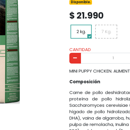
Disponible.
$ 21.990
2 kg.
7 Kg.
CANTIDAD
MINI PUPPY CHICKEN. ALIM
Composición
Carne de pollo deshidrata
proteína de pollo hidrol
Saccharomyces cerevisiae 
hígado de pollo hidroliza
DHA), vaina de algarroba, 
pulpa de remolacha, Inulina 