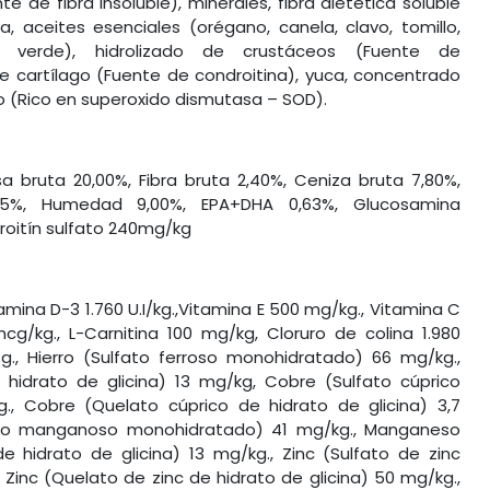
te de fibra insoluble), minerales, fibra dietética soluble
, aceites esenciales (orégano, canela, clavo, tomillo,
é verde), hidrolizado de crustáceos (Fuente de
de cartílago (Fuente de condroitina), yuca, concentrado
o (Rico en superoxido dismutasa – SOD).
sa bruta 20,00%, Fibra bruta 2,40%, Ceniza bruta 7,80%,
,95%, Humedad 9,00%, EPA+DHA 0,63%, Glucosamina
roitín sulfato 240mg/kg
tamina D-3 1.760 U.I/kg.,Vitamina E 500 mg/kg., Vitamina C
mcg/kg., L-Carnitina 100 mg/kg, Cloruro de colina 1.980
g., Hierro (Sulfato ferroso monohidratado) 66 mg/kg.,
 hidrato de glicina) 13 mg/kg, Cobre (Sulfato cúprico
., Cobre (Quelato cúprico de hidrato de glicina) 3,7
ato manganoso monohidratado) 41 mg/kg., Manganeso
hidrato de glicina) 13 mg/kg., Zinc (Sulfato de zinc
Zinc (Quelato de zinc de hidrato de glicina) 50 mg/kg.,