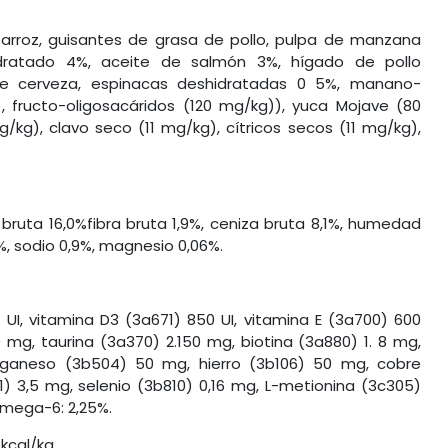
arroz, guisantes de grasa de pollo, pulpa de manzana
idratado 4%, aceite de salmón 3%, hígado de pollo
 de cerveza, espinacas deshidratadas 0 5%, manano-
, fructo-oligosacáridos (120 mg/kg)), yuca Mojave (80
/kg), clavo seco (11 mg/kg), cítricos secos (11 mg/kg),
bruta 16,0%fibra bruta 1,9%, ceniza bruta 8,1%, humedad
,0%, sodio 0,9%, magnesio 0,06%.
 UI, vitamina D3 (3a671) 850 UI, vitamina E (3a700) 600
 mg, taurina (3a370) 2.150 mg, biotina (3a880) 1. 8 mg,
ganeso (3b504) 50 mg, hierro (3b106) 50 mg, cobre
) 3,5 mg, selenio (3b810) 0,16 mg, L-metionina (3c305)
mega-6: 2,25%.
kcal/kg