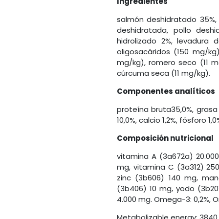
Ingredientes
salmón deshidratado 35%, 
deshidratada, pollo desh
hidrolizado 2%, levadura
oligosacáridos (150 mg/kg)
mg/kg), romero seco (11 mg
cúrcuma seca (11 mg/kg).
Componentes analíticos
proteína bruta35,0%, grasa 
10,0%, calcio 1,2%, fósforo 1
Composición nutricional
vitamina A (3a672a) 20.000
mg, vitamina C (3a312) 250
zinc (3b606) 140 mg, man
(3b406) 10 mg, yodo (3b201
4.000 mg. Omega-3: 0,2%, O
Metabolizable energy: 3840 