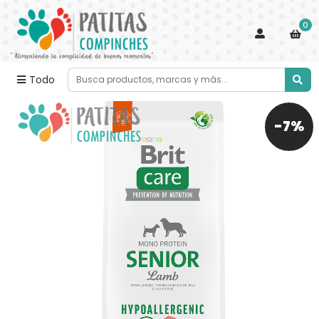
0
Todo
-7%