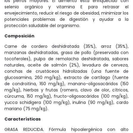
los perros mayores. El alimento está enriquecido con
selenio orgánico y vitamina E para retrasar el
envejecimiento, reducir el riesgo de obesidad, minimizar los
potenciales problemas de digestión y ayudar a la
protección saludable del organismo.
Composición
Carne de cordero deshidratada (35%), arroz (35%),
manzanas deshidratadas, grasa de pollo (preservada con
tocoferoles), pulpa de remolacha deshidratada, sabores
naturales, aceite de salmón (2%), levadura de cerveza,
conchas de crustáceos hidrolizadas (una fuente de
glucosamina, 260 mg/kg), extracto de cartílago (fuente
de condroitina, 160 mg/kg), manano-oligosacáridos (150
mg/kg), hierbas y frutas (romero, clavo de olor, cítricos,
cúrcuma, 150 mg/kg), fructo-oligosacáridos (100 mg/kg),
yucca schidigera (100 mg/kg), inulina (90 mg/kg), cardo
mariano (75 mg/kg).
Características
GRASA REDUCIDA. Fórmula hipoalergénica con alto