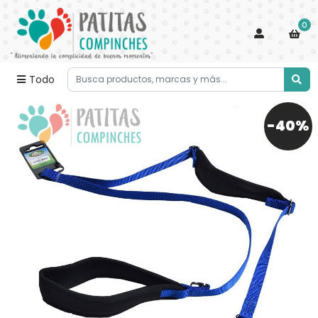
0
Todo
-40%