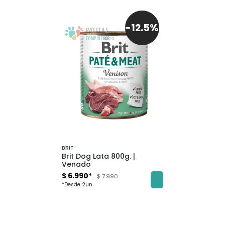
-12.5%
BRIT
Brit Dog Lata 800g. |
Venado
$ 6.990*
$ 7.990
*Desde 2un.