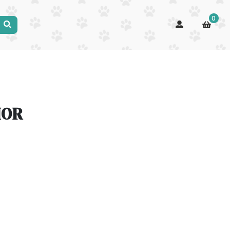
0
IOR