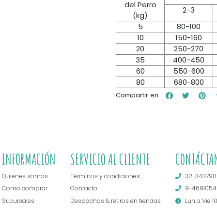
del Perro
2-3
(kg)
5
80-100
10
150-160
20
250-270
35
400-450
60
550-600
80
680-800
Compartir en:
INFORMACIÓN
SERVICIO AL CLIENTE
CONTÁCTA
Quienes somos
Términos y condiciones
32-343790
Como comprar
Contacto
9-4691054
Sucursales
Despachos & retiros en tiendas
Lun a Vie 1