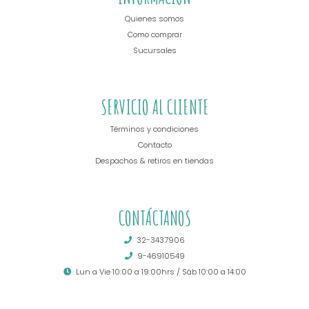
Quienes somos
Como comprar
Sucursales
SERVICIO AL CLIENTE
Términos y condiciones
Contacto
Despachos & retiros en tiendas
CONTÁCTANOS
32-3437906
9-46910549
Lun a Vie 10:00 a 19:00hrs / Sáb 10:00 a 14:00